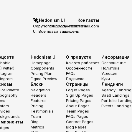
Hedonism UI
Контакты
Copyright © 2024 Hedonism 
support@hedonismui.com
UI. Все права защищены.
оцсети
Hedonism UI
О продукте
Информация
ibbble
Homepage
Как это работает
Соглашение
(Twitter)
Components
Особенности
Политика
stagram
Pricing Plan
FAQs
Условия
legram
Figma Preview
Подписка
Куки
сновы
Блоки
Страницы
Лендинги
lor Palette
Navigation
Log In Pages
Agency Landing
pography
Headers
Sign Up Pages
SaaS Landings
ons
Features
Pricing Pages
Portfolio Landin
atars
Pricing
About Pages
Events Landings
vices
Testimonials
Team Pages
ckgrounds
Team
FAQs Pages
омпоненты
Blog
Contact Pages
Metrics
Blog Pages
dges