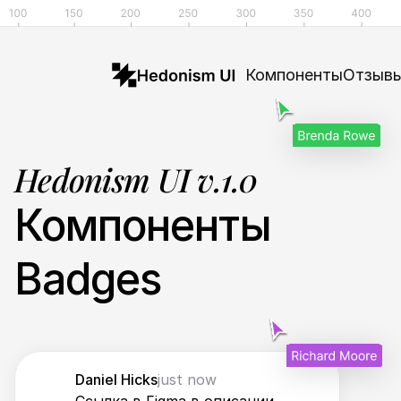
Компоненты
Отзыв
Hedonism UI v.1.0
Компоненты
Badges
Daniel Hicks
just now