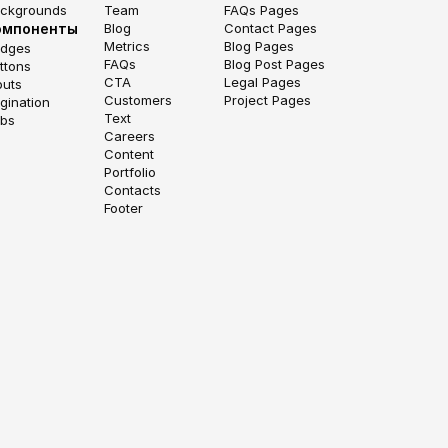
ckgrounds
Team
FAQs Pages
омпоненты
Blog
Contact Pages
Metrics
Blog Pages
dges
FAQs
Blog Post Pages
ttons
CTA
Legal Pages
puts
Customers
Project Pages
gination
Text
bs
Careers
Content
Portfolio
Contacts
Footer