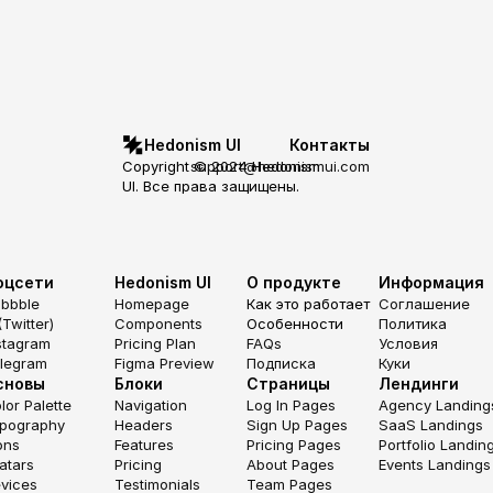
Hedonism UI
Контакты
Copyright © 2024 Hedonism 
support@hedonismui.com
UI. Все права защищены.
оцсети
Hedonism UI
О продукте
Информация
ibbble
Homepage
Как это работает
Соглашение
(Twitter)
Components
Особенности
Политика
stagram
Pricing Plan
FAQs
Условия
legram
Figma Preview
Подписка
Куки
сновы
Блоки
Страницы
Лендинги
lor Palette
Navigation
Log In Pages
Agency Landing
pography
Headers
Sign Up Pages
SaaS Landings
ons
Features
Pricing Pages
Portfolio Landin
atars
Pricing
About Pages
Events Landings
vices
Testimonials
Team Pages