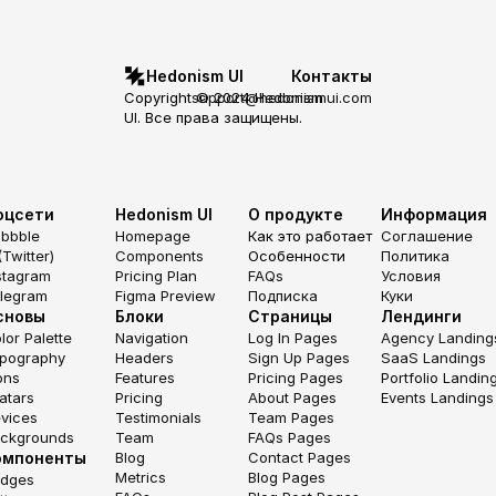
Hedonism UI
Контакты
Copyright © 2024 Hedonism 
support@hedonismui.com
UI. Все права защищены.
оцсети
Hedonism UI
О продукте
Информация
ibbble
Homepage
Как это работает
Соглашение
(Twitter)
Components
Особенности
Политика
stagram
Pricing Plan
FAQs
Условия
legram
Figma Preview
Подписка
Куки
сновы
Блоки
Страницы
Лендинги
lor Palette
Navigation
Log In Pages
Agency Landing
pography
Headers
Sign Up Pages
SaaS Landings
ons
Features
Pricing Pages
Portfolio Landin
atars
Pricing
About Pages
Events Landings
vices
Testimonials
Team Pages
ckgrounds
Team
FAQs Pages
омпоненты
Blog
Contact Pages
Metrics
Blog Pages
dges