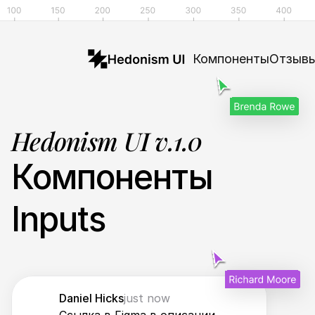
Компоненты
Отзыв
Hedonism UI v.1.0
Компоненты
Inputs
Daniel Hicks
just now