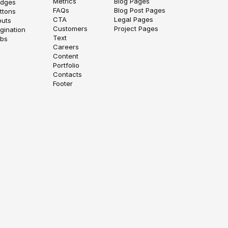
Metrics
Blog Pages
dges
FAQs
Blog Post Pages
ttons
CTA
Legal Pages
puts
Customers
Project Pages
gination
Text
bs
Careers
Content
Portfolio
Contacts
Footer