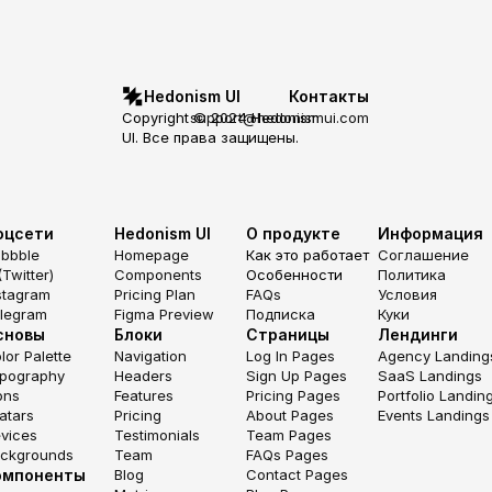
Hedonism UI
Контакты
Copyright © 2024 Hedonism 
support@hedonismui.com
UI. Все права защищены.
оцсети
Hedonism UI
О продукте
Информация
ibbble
Homepage
Как это работает
Соглашение
(Twitter)
Components
Особенности
Политика
stagram
Pricing Plan
FAQs
Условия
legram
Figma Preview
Подписка
Куки
сновы
Блоки
Страницы
Лендинги
lor Palette
Navigation
Log In Pages
Agency Landing
pography
Headers
Sign Up Pages
SaaS Landings
ons
Features
Pricing Pages
Portfolio Landin
atars
Pricing
About Pages
Events Landings
vices
Testimonials
Team Pages
ckgrounds
Team
FAQs Pages
омпоненты
Blog
Contact Pages