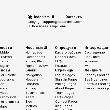
Hedonism UI
Контакты
Copyright © 2024 Hedonism 
support@hedonismui.com
UI. Все права защищены.
оцсети
Hedonism UI
О продукте
Информация
ibbble
Homepage
Как это работает
Соглашение
(Twitter)
Components
Особенности
Политика
stagram
Pricing Plan
FAQs
Условия
legram
Figma Preview
Подписка
Куки
сновы
Блоки
Страницы
Лендинги
lor Palette
Navigation
Log In Pages
Agency Landing
pography
Headers
Sign Up Pages
SaaS Landings
ons
Features
Pricing Pages
Portfolio Landin
atars
Pricing
About Pages
Events Landings
vices
Testimonials
Team Pages
ckgrounds
Team
FAQs Pages
омпоненты
Blog
Contact Pages
Metrics
Blog Pages
dges