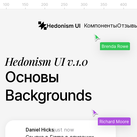
Компоненты
Отзыв
Hedonism UI v.1.0
Основы
Backgrounds
Daniel Hicks
just now